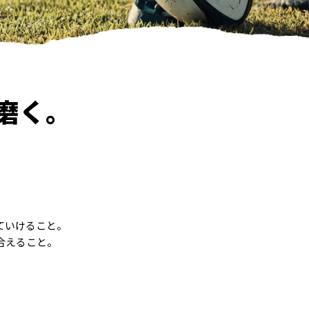
磨く。
ていけること。
合えること。