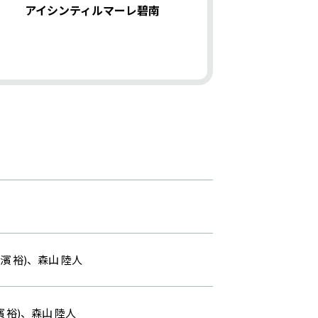
アイシンティルマーレ碧南
濱 裕)、森山 陸人
 裕)、森山 陸人