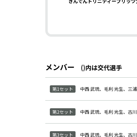
きんでんトリニティーブリッツ
メンバー
()内は交代選手
第1セット
中西 武琉、毛利 光生、三浦
第2セット
中西 武琉、毛利 光生、古川 
第3セット
中西 武琉、毛利 光生、古川 