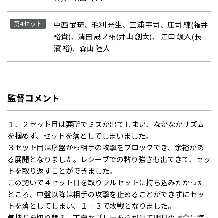
第4セット
中西 武琉、毛利 光生、三浦 宇司、庄司 練(福井
裕貴)、清田 晟ノ祐(井山 創太)、 江口 颯人(長
濱 裕)、森山 陸人
監督コメント
１、２セット目は要所でミスが出てしまい、なかなかリズム
を掴めず、セットを落としてしまいました。
３セット目は序盤から相手の攻撃をブロックでき、余裕があ
る展開となりました。レシーブでの粘り強さも出てきて、セッ
トを取り返すことができました。
この勢いで４セット目を取りフルセットに持ち込みたかった
ところ、中盤以降は相手の攻撃を止めることができずにセッ
トを落としてしまい、１－３で敗戦となりました。
気持ちを切り替え、丁寧なプレーを心がけて明日の試合に臨